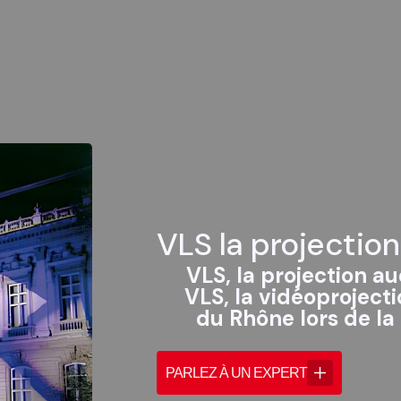
VLS la projection
VLS, la projection au
VLS, la vidéoproject
du Rhône lors de la
PARLEZ À UN EXPERT