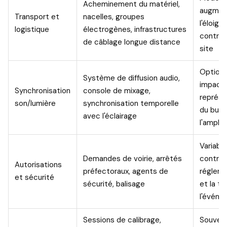
Acheminement du matériel,
augmen
Transport et
nacelles, groupes
l'éloig
logistique
électrogènes, infrastructures
contrai
de câblage longue distance
site
Optionn
Système de diffusion audio,
impacta
Synchronisation
console de mixage,
représe
son/lumière
synchronisation temporelle
du budg
avec l'éclairage
l'ample
Variable
Demandes de voirie, arrêtés
contrai
Autorisations
préfectoraux, agents de
régleme
et sécurité
sécurité, balisage
et la tai
l'évén
Sessions de calibrage,
Souvent