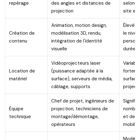
repérage
des angles et distances de
selon l'
projection
site et
Animation, motion design,
Élevé à
Création de
modélisation 3D, rendu,
le nive
contenu
intégration de l'identité
personna
visuelle
durée d
Vidéoprojecteurs laser
Variable
Location de
(puissance adaptée à la
forteme
matériel
surface), serveurs de média,
surface
câblage, supports
project
Chef de projet, ingénieurs de
Signific
Équipe
projection, techniciens de
nombre
technique
montage/démontage,
et de l
opérateurs
mobilis
Modéré 