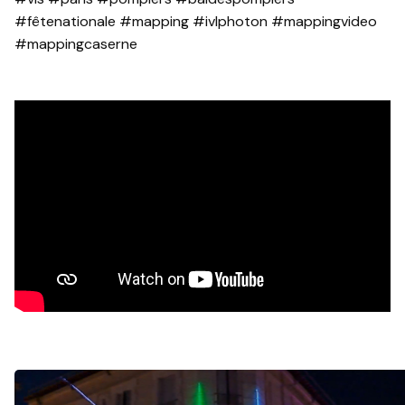
#fêtenationale #mapping #ivlphoton #mappingvideo
#mappingcaserne