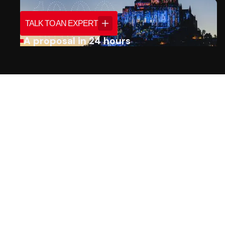
TALK TO AN EXPERT
A proposal in 24 hours