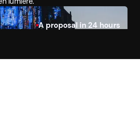
n lumière.
A proposal in 24 hours