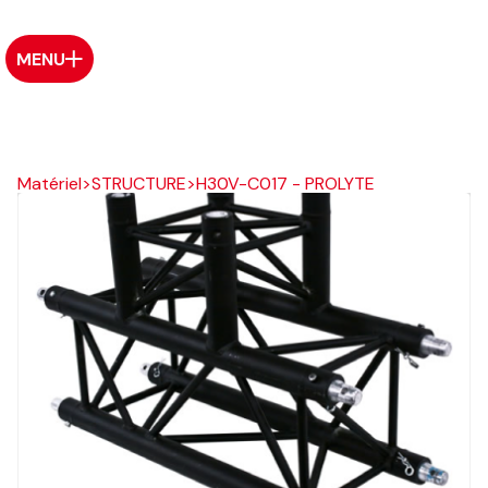
MENU
Matériel
>
STRUCTURE
>
H30V-C017 - PROLYTE