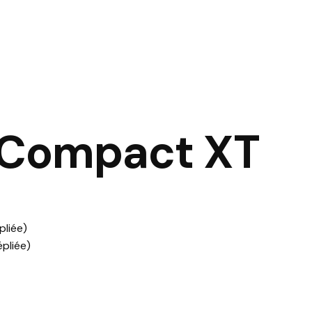
Compact XT
pliée)
pliée)