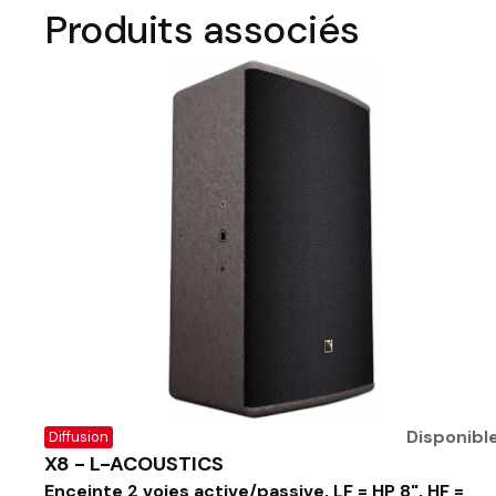
Produits associés
Disponibl
Diffusion
X8 - L-ACOUSTICS
Enceinte 2 voies active/passive, LF = HP 8", HF =