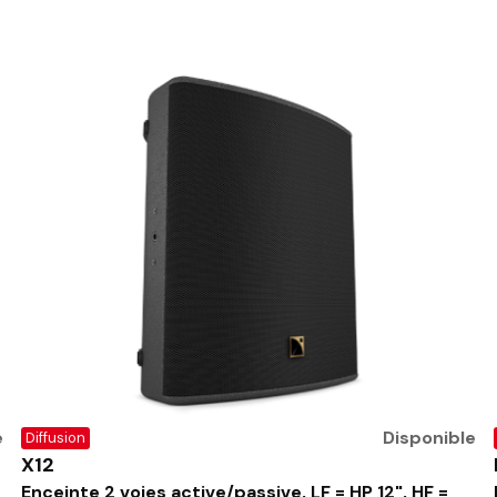
e
Disponible
Diffusion
X12
Enceinte 2 voies active/passive, LF = HP 12", HF =