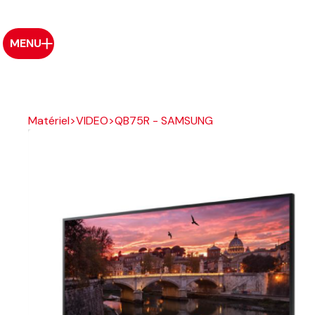
MENU
Matériel
>
VIDEO
>
QB75R - SAMSUNG