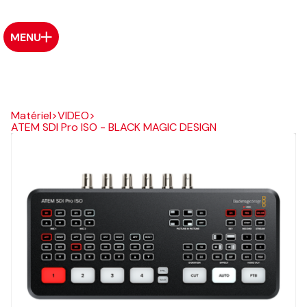
MENU
Matériel
>
VIDEO
>
ATEM SDI Pro ISO - BLACK MAGIC DESIGN