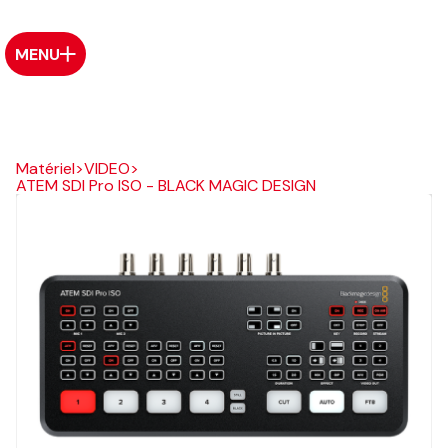
MENU
Matériel
>
VIDEO
>
ATEM SDI Pro ISO - BLACK MAGIC DESIGN