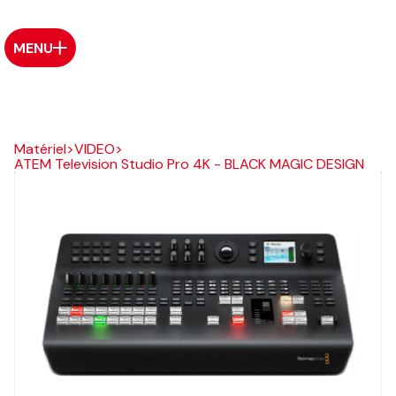
MENU
Matériel
>
VIDEO
>
ATEM Television Studio Pro 4K - BLACK MAGIC DESIGN