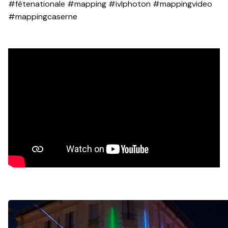
#fêtenationale #mapping #ivlphoton #mappingvideo
#mappingcaserne