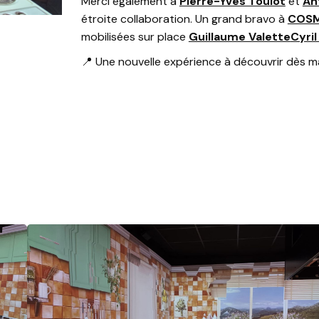
Merci également à
Pierre-Yves Toulot
et
An
étroite collaboration. Un grand bravo à
COSM
mobilisées sur place
Guillaume Valette
Cyril
📍 Une nouvelle expérience à découvrir dès m