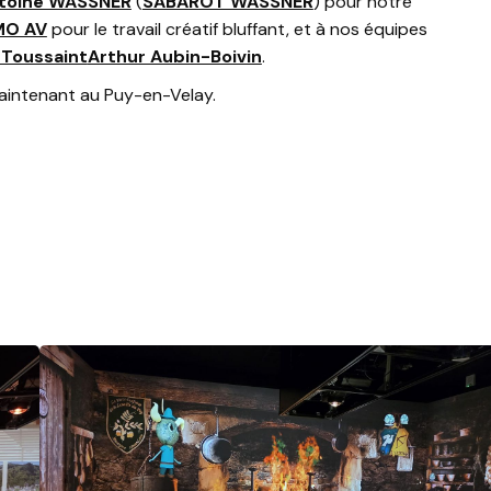
toine WASSNER
(
SABAROT WASSNER
) pour notre
O AV
pour le travail créatif bluffant, et à nos équipes
 Toussaint
Arthur Aubin-Boivin
.
aintenant au Puy-en-Velay.