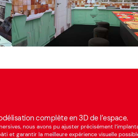
délisation complète en 3D de l’espace.
mersives, nous avons pu ajuster précisément l’implanta
âti et garantir la meilleure expérience visuelle possibl