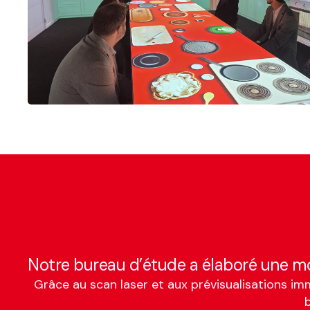
Notre bureau d’étude a élaboré une mo
Grâce au scan laser et aux prévisualisations im
b