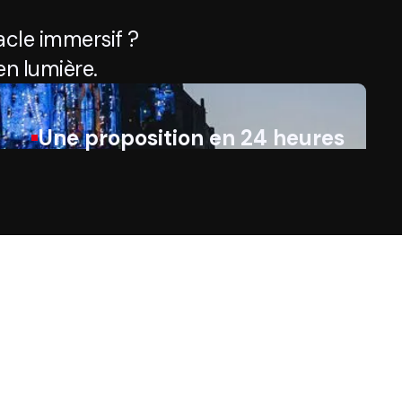
cle immersif ?
n lumière.
Une proposition en 24 heures