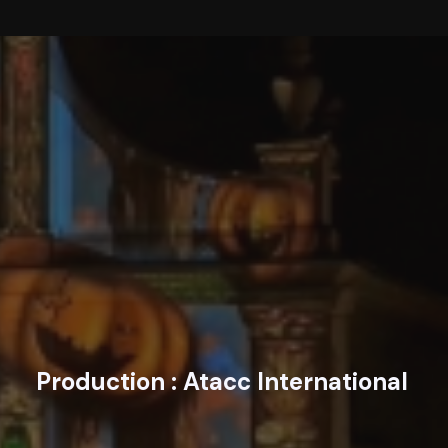
Production :
Atacc International